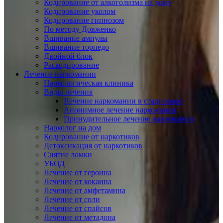
Кодирование от алкоголизма на дому
Кодирование уколом
Кодирование гипнозом
По методу Довженко
Вшивание ампулы
Вшивание торпедо
Двойной блок
Раскодирование
Лечение наркомании
Наркологическая клиника
Виды лечения
Лечение наркомании в стационаре
Анонимное лечение наркомании
Принудительное лечение наркомании
Нарколог на дом
Кодирование от наркотиков
Детоксикация от наркотиков
Снятие ломки
УБОД
Лечение от героина
Лечение от кокаина
Лечение от амфетамина
Лечение от соли
Лечение от спайсов
Лечение от метадона