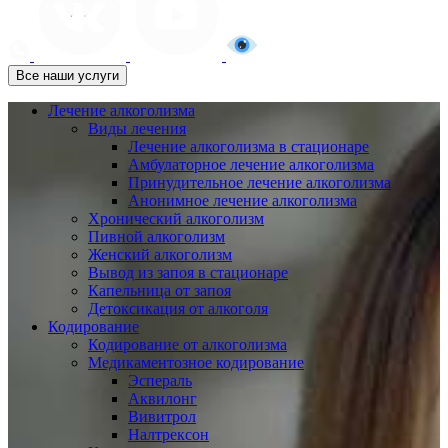
Все наши услуги
Лечение алкоголизма
Виды лечения
Лечение алкоголизма в стационаре
Амбулаторное лечение алкоголизма
Принудительное лечение алкоголизма
Анонимное лечение алкоголизма
Хронический алкоголизм
Пивной алкоголизм
Женский алкоголизм
Вывод из запоя в стационаре
Капельница от запоя
Детоксикация от алкоголя
Кодирование
Кодирование от алкоголизма
Медикаментозное кодирование
Эспераль
Аквилонг
Вивитрол
Налтрексон